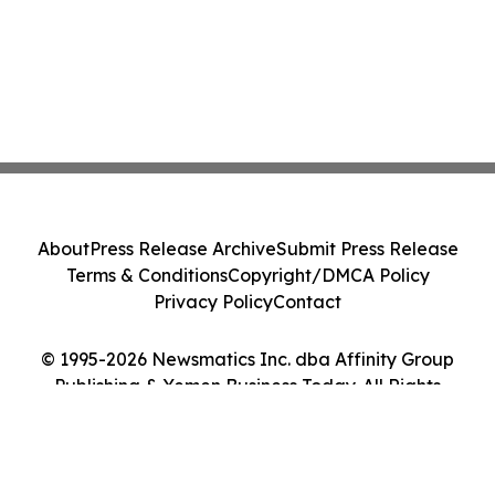
About
Press Release Archive
Submit Press Release
Terms & Conditions
Copyright/DMCA Policy
Privacy Policy
Contact
© 1995-2026 Newsmatics Inc. dba Affinity Group
Publishing & Yemen Business Today. All Rights
Reserved.
Cookie Settings / Your Privacy Choices